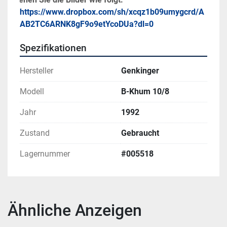
https://www.dropbox.com/sh/xcqz1b09umygcrd/A
AB2TC6ARNK8gF9o9etYcoDUa?dl=0
Spezifikationen
Hersteller
Genkinger
Modell
B-Khum 10/8
Jahr
1992
Zustand
Gebraucht
Lagernummer
#005518
Ähnliche Anzeigen