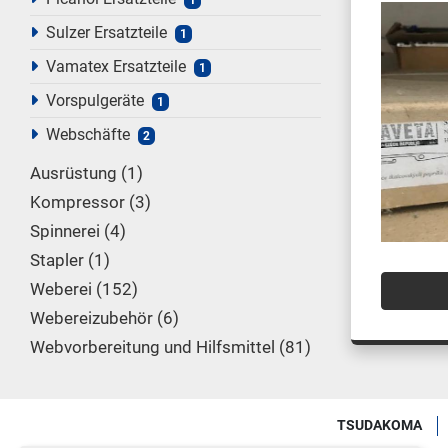
1
Sulzer Ersatzteile
1
Vamatex Ersatzteile
1
Vorspulgeräte
1
Webschäfte
2
Ausrüstung
1
Kompressor
3
Spinnerei
4
Stapler
1
Weberei
152
Webereizubehör
6
Webvorbereitung und Hilfsmittel
81
TSUDAKOMA