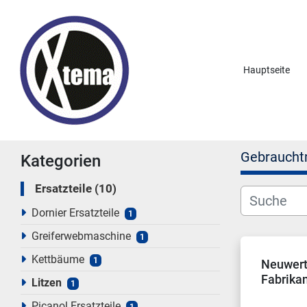
Hauptseite
Gebraucht
Kategorien
Ersatzteile
10
Dornier Ersatzteile
1
Greiferwebmaschine
1
Kettbäume
1
Neuwert
Fabrikan
Litzen
1
Simplex
Picanol Ersatzteile