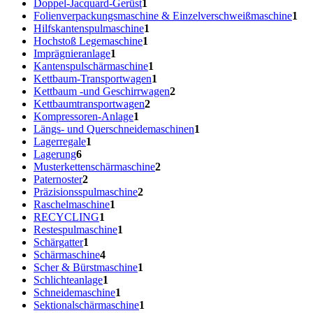
Doppel-Jacquard-Gerüst
1
Folienverpackungsmaschine & Einzelverschweißmaschine
1
Hilfskantenspulmaschine
1
Hochstoß Legemaschine
1
Imprägnieranlage
1
Kantenspulschärmaschine
1
Kettbaum-Transportwagen
1
Kettbaum -und Geschirrwagen
2
Kettbaumtransportwagen
2
Kompressoren-Anlage
1
Längs- und Querschneidemaschinen
1
Lagerregale
1
Lagerung
6
Musterkettenschärmaschine
2
Paternoster
2
Präzisionsspulmaschine
2
Raschelmaschine
1
RECYCLING
1
Restespulmaschine
1
Schärgatter
1
Schärmaschine
4
Scher & Bürstmaschine
1
Schlichteanlage
1
Schneidemaschine
1
Sektionalschärmaschine
1