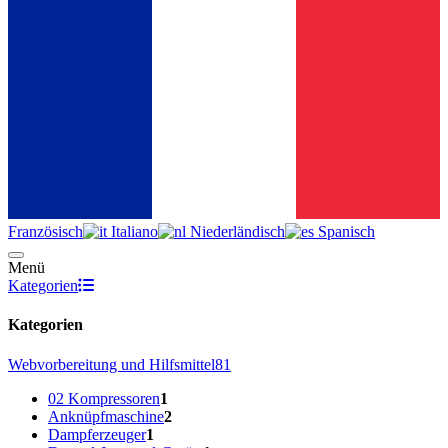
Französisch
Italiano
Niederländisch
Spanisch
Menü
Kategorien
Kategorien
Webvorbereitung und Hilfsmittel
81
02 Kompressoren
1
Anknüpfmaschine
2
Dampferzeuger
1