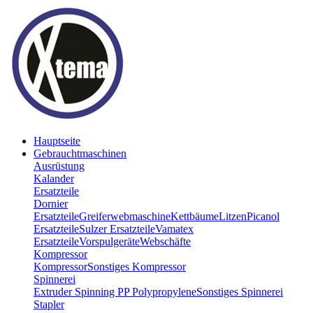
Hauptseite
Gebrauchtmaschinen
Ausrüstung
Kalander
Ersatzteile
Dornier
Ersatzteile
Greiferwebmaschine
Kettbäume
Litzen
Picanol
Ersatzteile
Sulzer Ersatzteile
Vamatex
Ersatzteile
Vorspulgeräte
Webschäfte
Kompressor
Kompressor
Sonstiges Kompressor
Spinnerei
Extruder Spinning PP Polypropylene
Sonstiges Spinnerei
Stapler