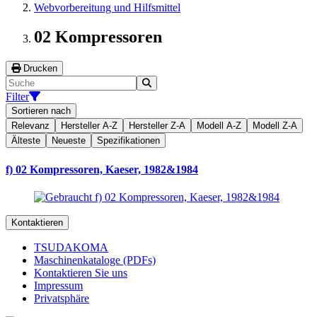
Webvorbereitung und Hilfsmittel
02 Kompressoren
Drucken
Filter
Sortieren nach
Relevanz
Hersteller A-Z
Hersteller Z-A
Modell A-Z
Modell Z-A
Älteste
Neueste
Spezifikationen
f) 02 Kompressoren, Kaeser, 1982&1984
Kontaktieren
TSUDAKOMA
Maschinenkataloge (PDFs)
Kontaktieren Sie uns
Impressum
Privatsphäre