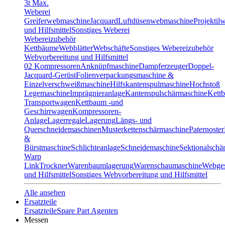
3t Max.
Weberei
Greiferwebmaschine
Jacquard
Luftdüsenwebmaschine
Projektil
und Hilfsmittel
Sonstiges Weberei
Webereizubehör
Kettbäume
Webblätter
Webschäfte
Sonstiges Webereizubehör
Webvorbereitung und Hilfsmittel
02 Kompressoren
Anknüpfmaschine
Dampferzeuger
Doppel-
Jacquard-Gerüst
Folienverpackungsmaschine &
Einzelverschweißmaschine
Hilfskantenspulmaschine
Hochstoß
Legemaschine
Imprägnieranlage
Kantenspulschärmaschine
Kett
Transportwagen
Kettbaum -und
Geschirrwagen
Kompressoren-
Anlage
Lagerregale
Lagerung
Längs- und
Querschneidemaschinen
Musterkettenschärmaschine
Paternoster
&
Bürstmaschine
Schlichteanlage
Schneidemaschine
Sektionalschä
Warp
Link
Trockner
Warenbaumlagerung
Warenschaumaschine
Webges
und Hilfsmittel
Sonstiges Webvorbereitung und Hilfsmittel
Alle ansehen
Ersatzteile
Ersatzteile
Spare Part Agenten
Messen