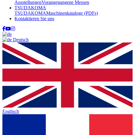
Ausstellungen
Vorangegangene Messen
TSUDAKOMA
TSUDAKOMA
Maschinenkataloge (PDFs)
Kontaktieren Sie uns
facebook
youtube
instagram
Deutsch
Englisch