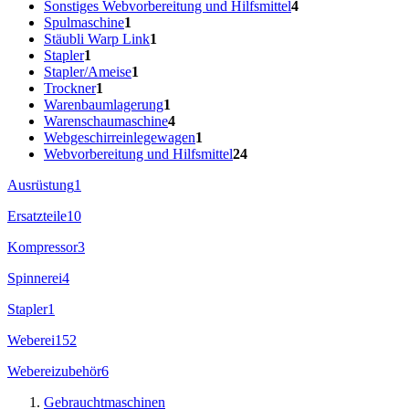
Sonstiges Webvorbereitung und Hilfsmittel
4
Spulmaschine
1
Stäubli Warp Link
1
Stapler
1
Stapler/Ameise
1
Trockner
1
Warenbaumlagerung
1
Warenschaumaschine
4
Webgeschirreinlegewagen
1
Webvorbereitung und Hilfsmittel
24
Ausrüstung
1
Ersatzteile
10
Kompressor
3
Spinnerei
4
Stapler
1
Weberei
152
Webereizubehör
6
Gebrauchtmaschinen