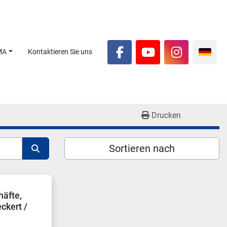
MA
Kontaktieren Sie uns
facebook
youtube
instagra
Drucken
Sortieren nach
häfte,
ckert /