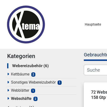
Hauptseite
Gebraucht
Kategorien
Webereizubehör
6
Kettbäume
2
Sonstiges Webereizubehör
1
Webblätter
1
72 Webs
158 Gtp 
Webschäfte
2
Webmas