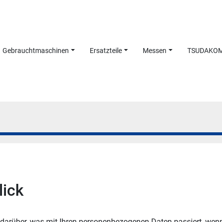
Gebrauchtmaschinen
Ersatzteile
Messen
TSUDAKO
lick
 darüber, was mit Ihren personenbezogenen Daten passiert, wen