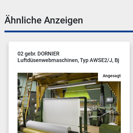
Ähnliche Anzeigen
02 Dornier Greiferwebmaschinen HTVS
6/S, 230cm, AT2
Angesagt