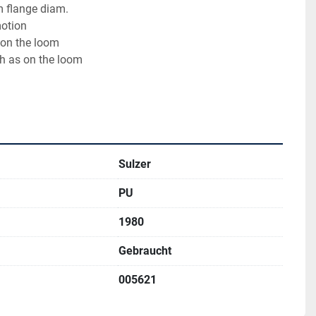
m flange diam.
otion
 on the loom
th as on the loom  
Sulzer
PU
1980
Gebraucht
005621