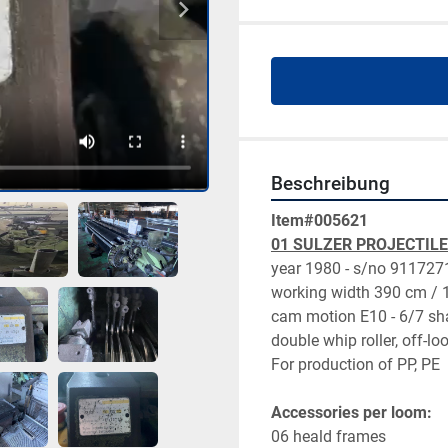
Beschreibung
Item#005621
01 SULZER PROJECTILE 
year 1980 - s/no 911727
working width 390 cm / 15
cam motion E10 - 6/7 shaf
double whip roller, off-l
For production of PP, PE
Accessories per loom:
06 heald frames