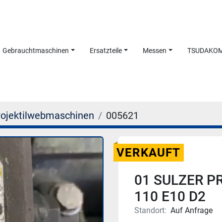
Gebrauchtmaschinen
Ersatzteile
Messen
TSUDAKO
rojektilwebmaschinen
005621
VERKAUFT
01 SULZER P
110 E10 D2
Standort:
Auf Anfrage