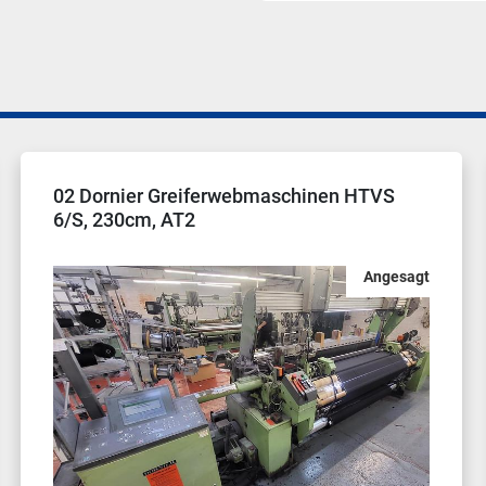
02 Dornier Greiferwebmaschinen HTVS
8/S, 230 cm, Bj. 2004, AT2 Dialog Panel
Angesagt