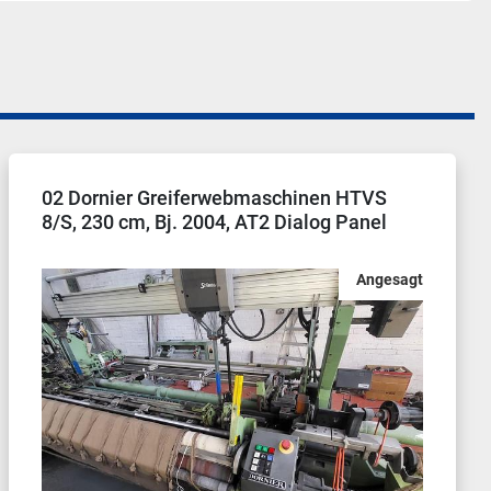
01 Dornier Greiferwebmaschine PTV 8/S,
Nennbreite 220 cm, Bj. 2003, AT2 Dialog
Panel
Angesagt