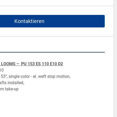
Kontaktieren
LOOMS –  PU 153 ES 110 E10 D2
10
3", single color - el. weft stop motion,
ts installed,
oom take-up