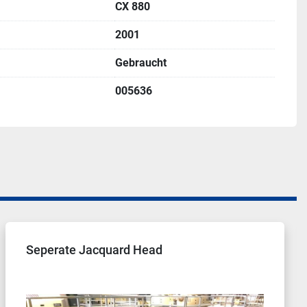
CX 880
2001
Gebraucht
005636
erate Jacquard Head
01 S
Form