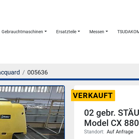
Gebrauchtmaschinen
Ersatzteile
Messen
TSUDAKO
acquard
005636
VERKAUFT
02 gebr. STÄ
Model CX 880
Standort:
Auf Anfrage