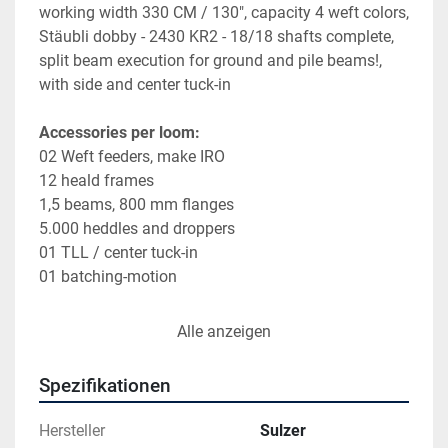
working width 330 CM / 130", capacity 4 weft colors,
Stäubli dobby - 2430 KR2 - 18/18 shafts complete,
split beam execution for ground and pile beams!,
with side and center tuck-in
Accessories per loom:
02 Weft feeders, make IRO
12 heald frames
1,5 beams, 800 mm flanges
5.000 heddles and droppers
01 TLL / center tuck-in
01 batching-motion
Alle anzeigen
B) 04 sets SULZER PROJECTILE LOOMS, type PU 
153 VSD KR for Terry fabrics
Spezifikationen
type PU 153 VSD 110 KR D1 G , year 1985 - s/n 
96.000,
Hersteller
Sulzer
working width 390 CM / 1530", capacity 4 weft 