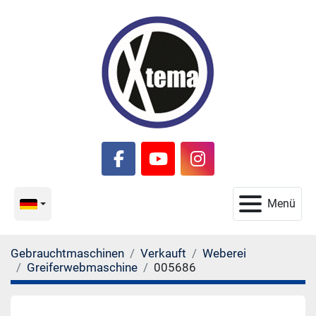
facebook
youtube
instagram
Menü
Gebrauchtmaschinen
Verkauft
Weberei
Greiferwebmaschine
005686