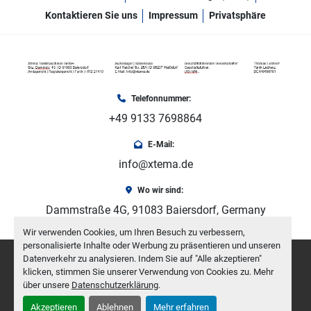
Kontaktieren Sie uns
Impressum
Privatsphäre
Telefonnummer:
+49 9133 7698864
E-Mail:
info@xtema.de
Wo wir sind:
Dammstraße 4G, 91083 Baiersdorf, Germany
Wir verwenden Cookies, um Ihren Besuch zu verbessern,
personalisierte Inhalte oder Werbung zu präsentieren und unseren
facebook
youtube
instagram
Datenverkehr zu analysieren. Indem Sie auf "Alle akzeptieren"
klicken, stimmen Sie unserer Verwendung von Cookies zu. Mehr
über unsere
Datenschutzerklärung
.
Machinio System
-Website von
Machinio
Akzeptieren
Ablehnen
Mehr erfahren
Cookie-Einstellungen