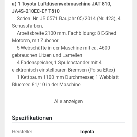
a) 1 Toyota Luftdüsenwebmaschine JAT 810, 
JA4S-210EC-EF T810
    Serien- Nr. JB 0571 Baujahr 05/2014 (Nr. 423), 4 
Schussfarben, 
    Arbeitsbreite 2100 mm, Fachbildung: 8 E-Shed 
Motoren, mit Zubehör: 
    5 Webschäfte in der Maschine mit ca. 4600 
gebrauchen Litzen und Lamellen
    4 Fadenspeicher, 1 Spulenständer mit 4 
elektronisch einstellbaren Bremsen (Polsa Eltex)
    1 Kettbaum 1100 mm Durchmesser, 1 Webblatt 
Bluereed 81/10 in der Maschine
b) 1 Toyota Luftdüsenwebmaschine JAT 710, 
Alle anzeigen
JA4SF-210 TE-EF-T710
    Serien- Nr. JA 9160 Baujahr 03/2012 (Nr. 421), 4 
Spezifikationen
Schussfarben, 
    Arbeitsbreite 2100 mm, Fachbildung: 8 E-Shed 
Hersteller
Toyota
Motoren