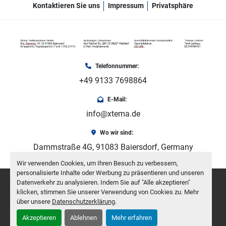
Kontaktieren Sie uns
Impressum
Privatsphäre
Telefonnummer:
+49 9133 7698864
E-Mail:
info@xtema.de
Wo wir sind:
Dammstraße 4G, 91083 Baiersdorf, Germany
Wir verwenden Cookies, um Ihren Besuch zu verbessern,
personalisierte Inhalte oder Werbung zu präsentieren und unseren
facebook
youtube
instagram
Datenverkehr zu analysieren. Indem Sie auf "Alle akzeptieren"
klicken, stimmen Sie unserer Verwendung von Cookies zu. Mehr
über unsere
Datenschutzerklärung
.
Machinio System
-Website von
Machinio
Akzeptieren
Ablehnen
Mehr erfahren
Cookie-Einstellungen