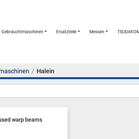
Gebrauchtmaschinen
Ersatzteile
Messen
TSUDAKO
maschinen
Halein
 used warp beams